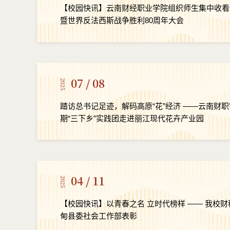
【校园快讯】云南财经职业学院组织师生集中收看
暨世界反法西斯战争胜利80周年大会
07 / 08
2025
踏访总书记足迹，解码高原“花”经济 ——云南财
期“三下乡”实践团走进丽江现代花卉产业园
04 / 11
2025
【校园快讯】以青春之名 立时代榜样 —— 我校
甸县委社会工作部表彰