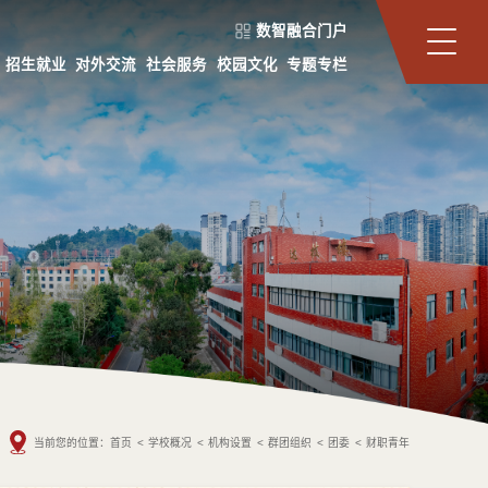
数智融合门户
招生就业
对外交流
社会服务
校园文化
专题专栏
当前您的位置：
首页
<
学校概况
<
机构设置
<
群团组织
<
团委
<
财职青年