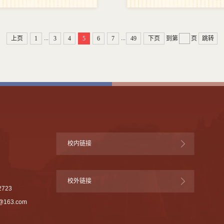
...
...
上页
1
3
4
5
6
7
49
下页
到第
页
跳转
校内链接
校外链接
723
0@163.com