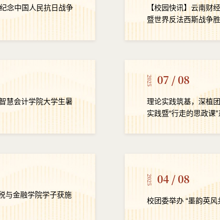
纪念中国人民抗日战争
【校园快讯】云南财
暨世界反法西斯战争胜
07 / 08
2025
职智慧会计学院大学生暑
理论实践筑基，深植团
实践暨“行走的思政课
04 / 08
2025
财税与金融学院学子获施
校团委举办 “墨韵英