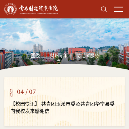
团委
财职青年
志愿者服务
04 / 07
2025
【校园快讯】 共青团玉溪市委及共青团华宁县委
向我校发来感谢信