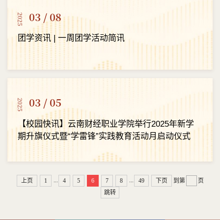
03 / 08
2025
团学资讯 | 一周团学活动简讯
03 / 05
2025
【校园快讯】云南财经职业学院举行2025年新学
期升旗仪式暨“学雷锋”实践教育活动月启动仪式
...
...
上页
1
4
5
6
7
8
49
下页
到第
页
跳转