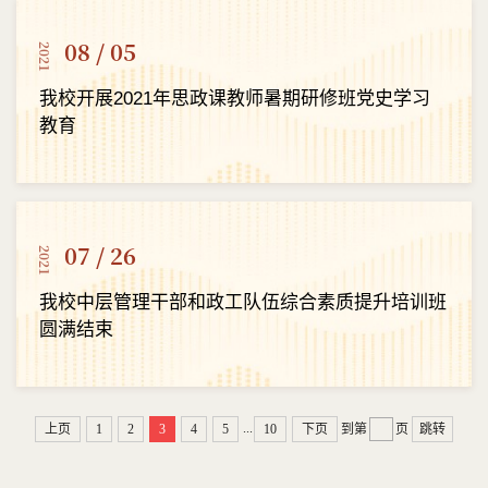
08 / 05
2021
我校开展2021年思政课教师暑期研修班党史学习
教育
07 / 26
2021
我校中层管理干部和政工队伍综合素质提升培训班
圆满结束
...
上页
1
2
3
4
5
10
下页
到第
页
跳转