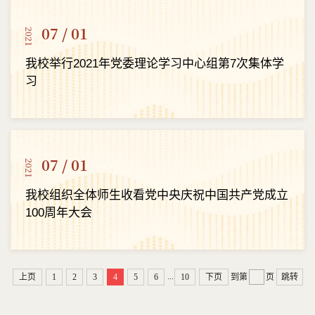
07 / 01
2021
我校举行2021年党委理论学习中心组第7次集体学
习
07 / 01
2021
我校组织全体师生收看党中央庆祝中国共产党成立
100周年大会
...
上页
1
2
3
4
5
6
10
下页
到第
页
跳转