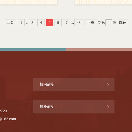
...
...
上页
1
3
4
5
6
7
48
下页
到第
页
跳转
校内链接
校外链接
723
0@163.com