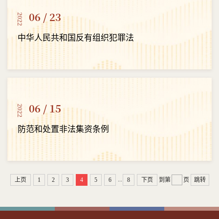
06 / 23
2022
中华人民共和国反有组织犯罪法
06 / 15
2022
防范和处置非法集资条例
...
上页
1
2
3
4
5
6
8
下页
到第
页
跳转