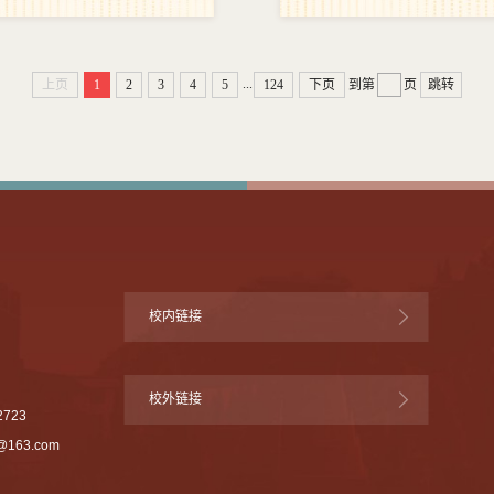
...
上页
1
2
3
4
5
124
下页
到第
页
跳转
校内链接
校外链接
723
0@163.com