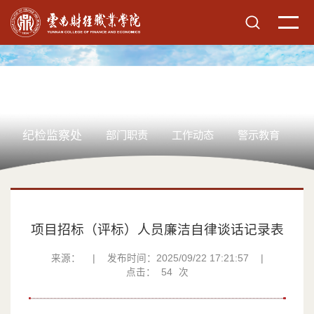
纪检监察处
部门职责
工作动态
警示教育
廉
项目招标（评标）人员廉洁自律谈话记录表
来源：
|
发布时间：2025/09/22 17:21:57
|
点击：
54
次