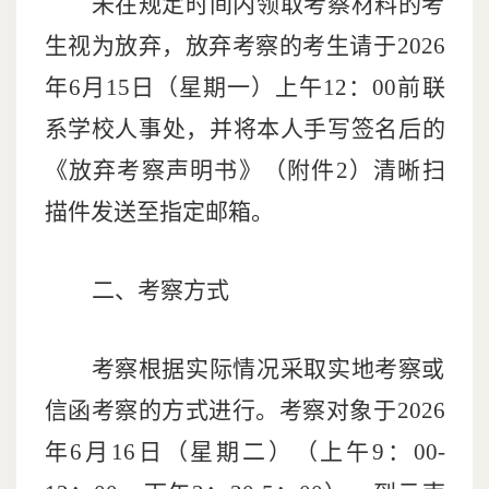
未在规定时间内领取考察材料的考
生视为放弃，放弃考察的考生请于
202
6
年
6
月
15
日（星期
一
）
上午
12
：
00
前联
系学校人事处，并将本人手写签名后的
《放弃考察声明书》（附件
2
）清晰扫
描件发送至指定邮箱。
二、考察方式
考察根据实际情况采取实地考察或
信函考察的方式进行。考察对象于
202
6
年
6
月
16
日（星期
二
）
（上午
9
：
00-