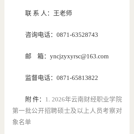
联
系
人：
王老师
咨询电话：
0871-63528743
邮
箱：
yncjzyxyrsc@163.com
监督电话：
0871-65813822
附
件：
1. 202
6
年云南财经职业学院
第一批
公开招聘
硕士及以上人员
考察对
象名单