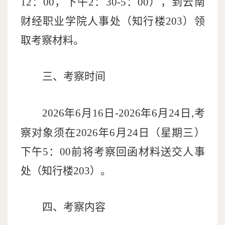
12
：
00
，下午
2
：
30-5
：
00
）
，到云南
财经职业学院人事处（知行楼
203
）领
取考察材料。
三、考察时间
202
6
年
6
月
16
日
-202
6
年
6
月
24
日
,
考
察对象须在
202
6
年
6
月
24
日（星期三
）
下午
5
：
00
前将考察回函材料送交人事
处（知行楼
203
）。
四、考察内容