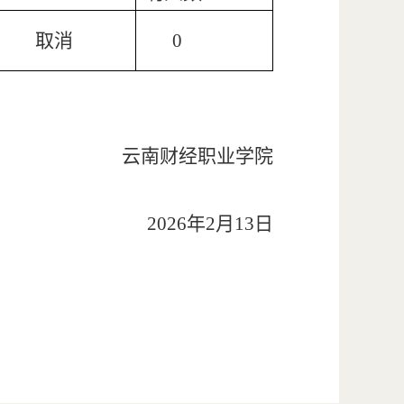
取消
0
云南财经职业学院
202
6
年
2
月
13
日