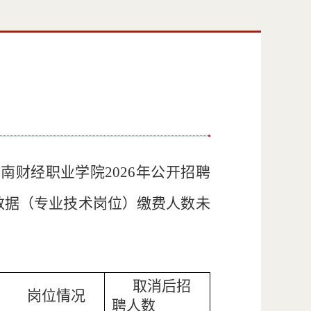
云南财经职业学院
2
0
26
年公开招聘
数据（专业技术岗位）
缴费人数未
：
取消后
招
岗位情况
聘人数