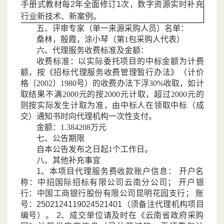
手册式教材每2年全面修订1次，数字资源实时补充
行业新技术、新案例。
五、评审专家（单一来源采购人员）名单：
桑林，殷霞，涂小琴（第
1包采购人代表）
六、代理服务收费标准及金额：
收费标准：以实际委托项目的中标金额为计费
额，按《招标代理服务收费管理暂行办法》（计价
格〔
2002〕1980号）的收费办法下浮30%收取，如计
取结果不满2000元的按2000元计取，超过2000元的
则按实际发生计取为准，由中标人在领取中标（成
交）通知书时向代理机构一次性支付。
金额：
1.384208万元
七、公告期限
自本公告发布之日起
1个工作日。
八、其他补充事宜
1、本项目代理服务费收款账户信息： 开户名
称：中招国际招标有限公司云南分公司； 开户银
行：中国工商银行股份有限公司昆明花园支行； 账
号：2502124119024521401（须备注代理机构项目
编号）。 2、成交单位请及时在《云南省政府采购