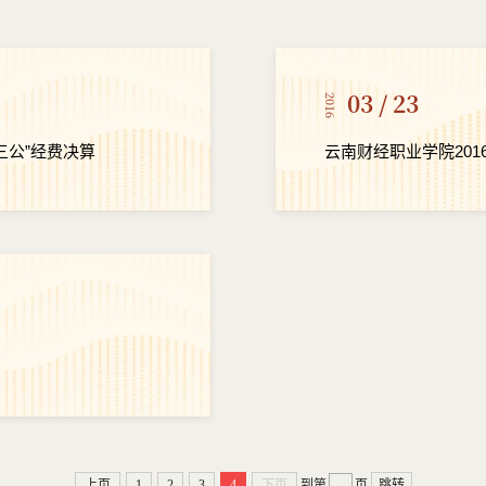
03 / 23
2016
三公”经费决算
云南财经职业学院201
上页
1
2
3
4
下页
到第
页
跳转