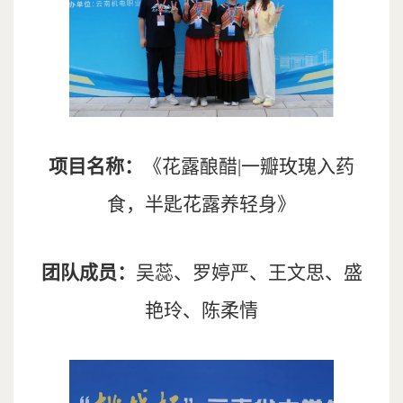
项目名称：
《花露酿醋|一瓣玫瑰入药
食，半匙花露养轻身》
团队成员：
吴蕊、罗婷严、王文思、盛
艳玲、陈柔情