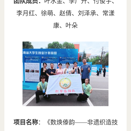
团队成员：
叶水金、李广升、付俊宇、
李月红、徐萌、赵倩、刘泽承、常漾
康、叶朵
项目名称
：《数焕傣韵——非遗织造技