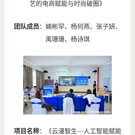
艺的电商赋能与时尚破圈》
团队成员
：婻彬罕、杨何燕、张子妍、
禹珊珊、杨诗琪
项目名称
：《云漫智生—人工智能赋能