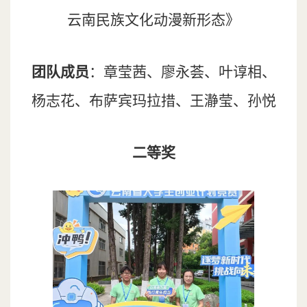
云南民族文化动漫新形态》
团队成员
：章莹茜、廖永荟、叶谆相、
杨志花、布萨宾玛拉措、王瀞莹、孙悦
二等奖