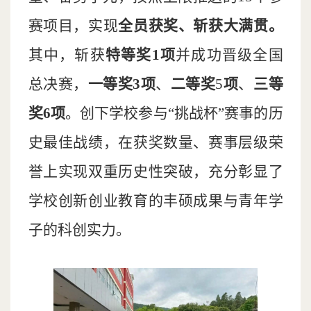
赛项目，实现
全员获奖、斩获大满贯。
其中，斩获
特等奖1项
并成功晋级全国
总决赛，
一等奖3项
、
二等奖
5
项
、
三等
奖6项
。创下学校参与“挑战杯”赛事的历
史最佳战绩，在获奖数量、赛事层级荣
誉上实现双重历史性突破，充分彰显了
学校创新创业教育的丰硕成果与青年学
子的科创实力。