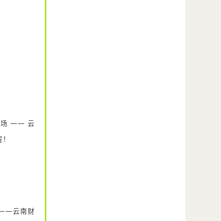
 —— 云
程！
——云南财