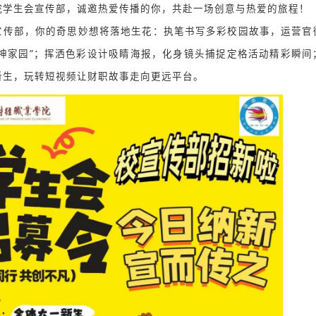
院学生会宣传部，诚邀热爱传播的你，共赴一场创意与热爱的旅程！
传部，你的奇思妙想将落地生花：执笔书写多彩校园故事，运营官
精神家园”；挥洒色彩设计吸睛海报，化身镜头捕捉定格活动精彩瞬间
新生，玩转短视频让财职故事走向更远平台。