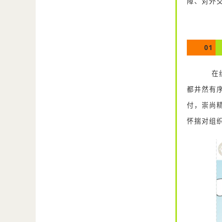
障、对外
01
在组
都井然有
付，崇尚精
怀揣对组