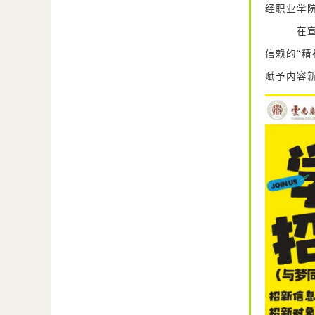
经职业学
在宣
信赖的“
赋予内容