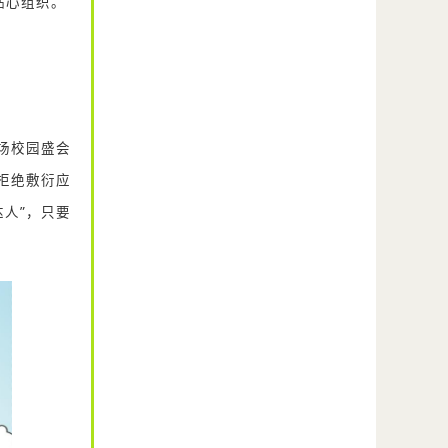
贴心组织。
场校园盛会
拒绝敷衍应
达人”，只要