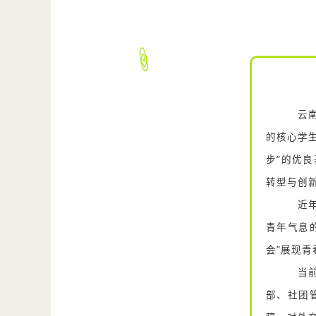
云南
的核心学
步”的优
转型与创
近年
青年气息
会”展现青
当前
部、社团