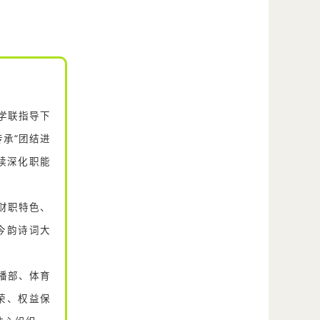
学联指导下
承“团结进
续深化职能
财职特色、
今韵诗词大
播部、体育
荣、权益保