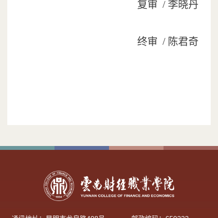
复审
/ 李晓丹
终审
/ 陈君奇