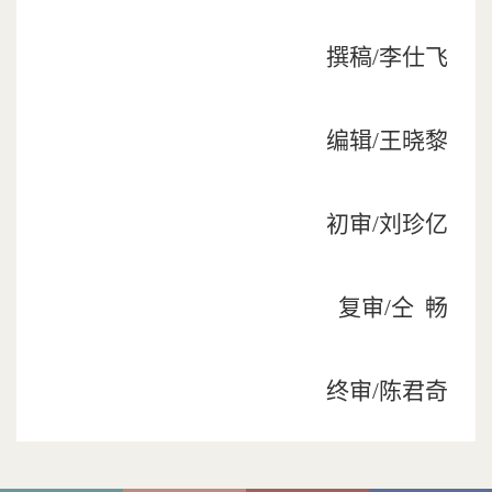
撰稿/李仕飞
编辑/王晓黎
初审/刘珍亿
复审/仝 畅
终审/陈君
奇