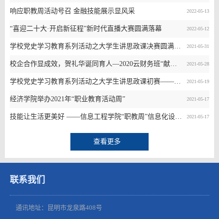
响应职教周活动号召 金融技能展示显风采
2022-05-13
“喜迎二十大·开启新征程”新时代直播大赛圆满落幕
2022-05-12
学校党史学习教育系列活动之大学生讲思政课决赛圆满落幕——习近平新时代中国特色社会主义思想大学习领航计划、职教活动周
2021-05-31
校企合作显成效，贺礼华诞同育人—2020云财务班“献礼中国共产党建党100周年”职教周主题活动
2021-05-28
学校党史学习教育系列活动之大学生讲思政课初赛——习近平新时代中国特色社会主义思想大学习领航计划、职教活动周
2021-05-19
经济学院举办2021年“职业教育活动周”
2021-05-17
技能让生活更美好 ——信息工程学院“职教周”信息化设备义务维护活动 （第二阶段）
2021-05-17
查看更多
联系我们
通讯地址：昆明市龙泉路408号